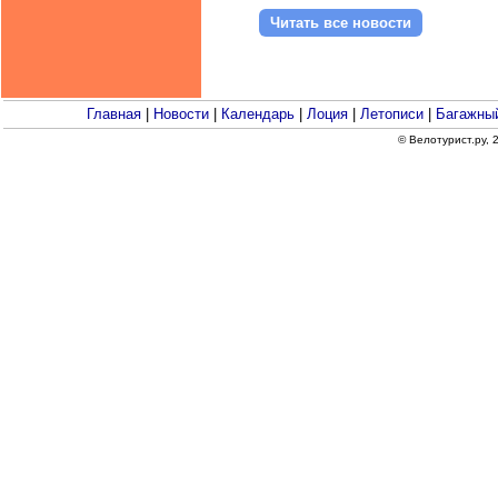
Читать все новости
Главная
|
Новости
|
Календарь
|
Лоция
|
Летописи
|
Багажный
© Велотурист.ру,