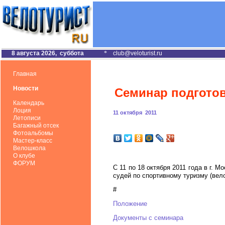
8 августа 2026, суббота
*
club@veloturist.ru
Главная
Новости
Семинар подготов
Календарь
Лоция
11 октября 2011
Летописи
Багажный отсек
Фотоальбомы
Мастер-класс
Велошкола
О клубе
ФОРУМ
С 11 по 18 октября 2011 года в г.
судей по спортивному туризму (вел
#
Положение
Документы с семинара