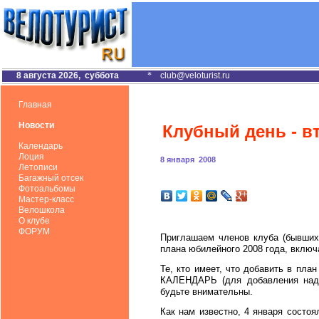
8 августа 2026, суббота
*
club@veloturist.ru
Главная
Новости
Клубный день - в
Календарь
Лоция
8 января 2008
Летописи
Багажный отсек
Фотоальбомы
Мастер-класс
Велошкола
О клубе
ФОРУМ
Приглашаем членов клуба (бывших 
плана юбилейного 2008 года, вклю
Те, кто имеет, что добавить в пла
КАЛЕНДАРЬ (для добавления надо 
будьте внимательны.
Как нам известно, 4 января состоя